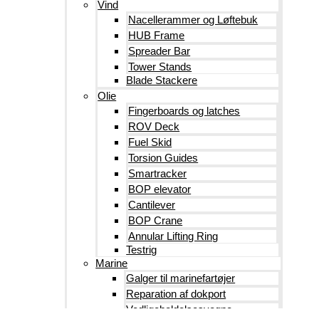
Vind
Nacellerammer og Løftebuk
HUB Frame
Spreader Bar
Tower Stands
Blade Stackere
Olie
Fingerboards og latches
ROV Deck
Fuel Skid
Torsion Guides
Smartracker
BOP elevator
Cantilever
BOP Crane
Annular Lifting Ring
Testrig
Marine
Galger til marinefartøjer
Reparation af dokport
Vedligeholdelsesvogne