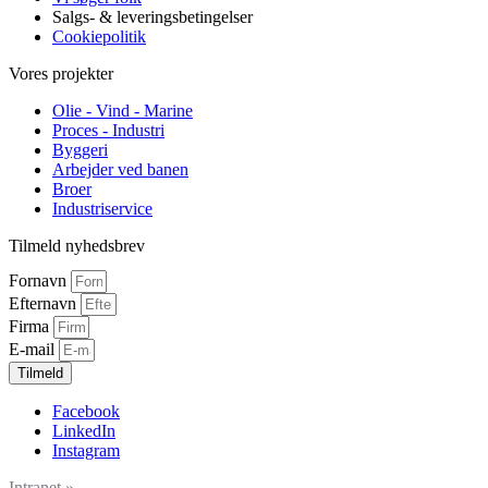
Salgs- & leveringsbetingelser
Cookiepolitik
Vores projekter
Olie - Vind - Marine
Proces - Industri
Byggeri
Arbejder ved banen
Broer
Industriservice
Tilmeld nyhedsbrev
Fornavn
Efternavn
Firma
E-mail
Tilmeld
Facebook
LinkedIn
Instagram
Intranet »