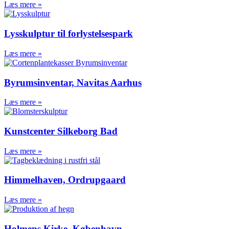
Læs mere »
produktionslinjer
ATEX-arbejde i
produktionsområde
Lysskulptur til forlystelsespark
Brandslukningsanlæg
Fluid bed anlæg
Læs mere »
Rustfri blendingtank til
fiskefabrik
Fødesilo og neddelere
Byrumsinventar, Navitas Aarhus
Fjernvarme Ramten By
Transmissionsledning Lubker-
Læs mere »
Ramten
Byggeri
Kunstcenter Silkeborg Bad
Bygge & Anlæg
Helikopterplatform Viborg
Læs mere »
Balkonværn og værn ved
lysninger
Stormflodssikring
Himmelhaven, Ordrupgaard
Radartårn, Samsø
Helikopterplatform Region
Læs mere »
Nordjylland
Portproduktion til vindindustrien
Holmens Kirke, København
Pingvincenter Kattegatcentret