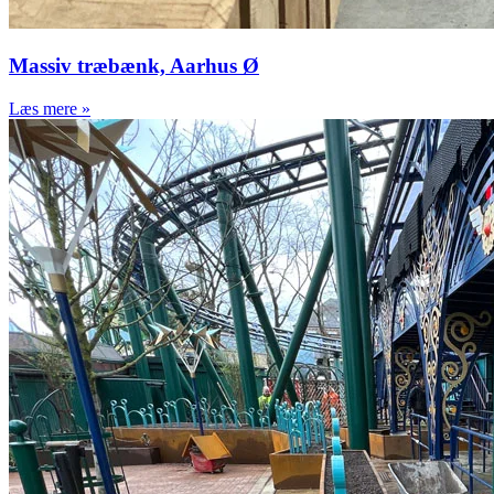
Kalø Slotsruin, Djursland
Hammelev Torv, Djursland
Cortenstål
Massiv træbænk, Aarhus Ø
Byrumsinventar, Navitas
Aarhus
Læs mere »
Skulpturer, Kunstcenter
Silkeborg Bad
Cykelsteelere,
Aarhusgadekvarteret
Cortenbroer, Østfyn
Shelter, Furesø
Cortenfigurer, Hammelev Torv
Køreplanstavler
Arbejder ved banen
Banearbejde
Tagadgangsanlæg nyt DSB-
værksted
Hovedstadens Letbane
København Syd
Helsingborg Station
Bergensbanen i Norge
Østerport Station