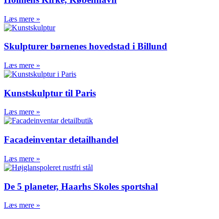
Helikopterplatform Sydvestjysk
Læs mere »
Sygehus
Overdækning af metrostationer,
Frederiksberg
Skulpturer børnenes hovedstad i Billund
Hallssti Aarhus
Ollerup Gymnastikhøjskole
Læs mere »
Bygningsspær Østre Gasværk
Helikopterplatform Skejby
Kunstskulptur til Paris
Kalø Slotsruin, Djursland
Storstrøms Fængsel
Læs mere »
M/S Museet for Søfart,
Helsingør
Kulturværftet Helsingør
Facadeinventar detailhandel
Ny Ellebjerg Station
Københavns Hovedbanegård
Læs mere »
Cykelparkering
Cykeloverdækning
Hellerup Station
De 5 planeter, Haarhs Skoles sportshal
Frederikshavn
Trafikterminal
Læs mere »
Statens Serums Institut