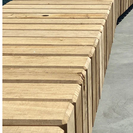
Figurskårne skulpturer,
Odinskolen
Kunst Værebro Park, Gladsaxe
Kunstværk, Grenaa By
De 5 planeter, Haarhs Skoles
sportshal
Facadeinventar detailhandel
Kunstskulptur til Paris
Skulpturer børnenes hovedstad
i Billund
Holmens Kirke, København
Himmelhaven, Ordrupgaard
Kunstcenter Silkeborg Bad
Byrumsinventar, Navitas
Aarhus
Lysskulptur til forlystelsespark
Mobilt opholdsrum, Aarhus
Kommune
Rygezoner, København
Universitet
Salling Tårnet