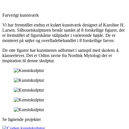
Skillevæg i lastrum, GRANE R
Linevogne, Norge
Kabelinspektionsvogn
Farverigt kunstværk
Sliske og A-rampe
Vi har fremstillet endnu et kulørt kunstværk designet af Karoline H.
Agterport til færge
Larsen. Silhouetskulpturen består samlet af 8 forskellige figurer, der
Brandslukningsanlæg
er fremstillet af figurskårne stålplader i varierende højde. De er
Multifunktionelt skibsfartøj
monteret på søjler og overfladebehandlet i 8 forskellige farver.
Uddybningsfartøj
De otte figurer har kunstneren udformet i samspil med skolens 4.
Tension system til færge
klasseelever. Det er Odins ravne fra Nordisk Mytologi der er
Proces – Industri
inspiration til denne skulptur.
Beholdere/Tanke/Vekslere
DAKA fedttanke
Trustrup Lyngby Varmeværk
Propan gastank
Landgangsanlæg
Fire identiske broklapper
Broklap, Stena Line Grenaa
Passagerlandgang til ny
færgeterminal Molslinjen
PIER til ny færgeterminal
Se lignende projekter
Molslinjen