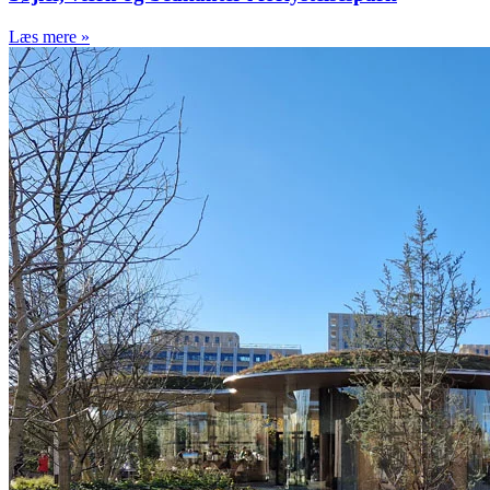
Viborg Baneby
Prinsens Bro
Læs mere »
Stibro, Risskov
Limfjordsbroen
Stibro, Køge
Østerport Station
Kanalbroerne, København
Stibro Roskildevej
Stibro, Sorø
Glumsø og Lundby Stationer
Ny Ellebjerg Station
Broservice
Vedligeholdelsesvogne
Kabelinspektionsvogn,
Vejdirektoratet
Udmattelsesrevner, Den Nye
Lillebæltsbro
Vejbanerenovering, Den Gamle
Lillebæltsbro
Chr. X Bro, Sønderborg
Industriservice
Industrikunder 24-7