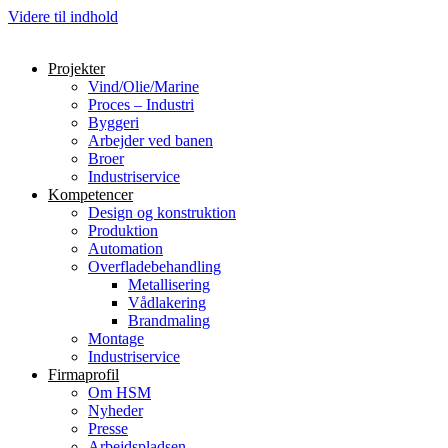
Videre til indhold
Projekter
Vind/Olie/Marine
Proces – Industri
Byggeri
Arbejder ved banen
Broer
Industriservice
Kompetencer
Design og konstruktion
Produktion
Automation
Overfladebehandling
Metallisering
Vådlakering
Brandmaling
Montage
Industriservice
Firmaprofil
Om HSM
Nyheder
Presse
Arbejdspladsen