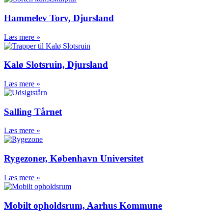
Check-in, gl Aarhus Færgehavn
Varelandgang+kølerum,
Hammelev Torv, Djursland
Gedser Havn
Passagerlandgang, Stena Line
Læs mere »
Grenaa
Øvre klap til bilrampe, Odden
Færgehavn
Kalø Slotsruin, Djursland
Nødleje, Odden Færgehavn
Bilrampe, Molslinjen
Læs mere »
Operapavillonen, København
Passagerlandgang, Kalundborg
Salling Tårnet
Passagerlandgang, Rødby
Industritekniske anlæg
Læs mere »
Nitrogenrør til
brandslukningsanlæg
Udvidelse af produktionslinje
Rygezoner, København Universitet
Inddamperanlæg DDGF
Rustfri arbejdsplatforme
Læs mere »
Mezzanine deck –
emballagevirksomhed
Mobilt opholdsrum, Aarhus Kommune
Transmissionsledning, Grenaa
Sammenlægning af