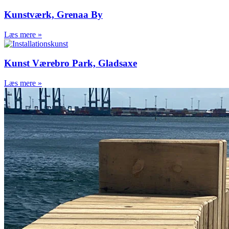
Grenaa Station
Kunstværk, Grenaa By
Næstved Banegård
Cykelstativer
Læs mere »
Hellerup Station
Favrholm Station
Hedehusene Station
Kunst Værebro Park, Gladsaxe
Solbjerg Plads,
København
Læs mere »
Campus Karen Blixens
Plads
Nørreport Station
Aarhusgadekvarteret
Byrum / Design
Landstrømsanlæg
Skøjtebane i forlystelsespark
Glasgang Operaparken
København
Væksthus Operaparken
København
Søjler, værn og bedkanter i
forlystelsespark
Massiv træbænk, Aarhus Ø