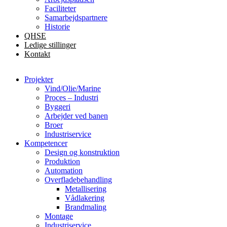
Faciliteter
Samarbejdspartnere
Historie
QHSE
Ledige stillinger
Kontakt
Projekter
Vind/Olie/Marine
Proces – Industri
Byggeri
Arbejder ved banen
Broer
Industriservice
Kompetencer
Design og konstruktion
Produktion
Automation
Overfladebehandling
Metallisering
Vådlakering
Brandmaling
Montage
Industriservice