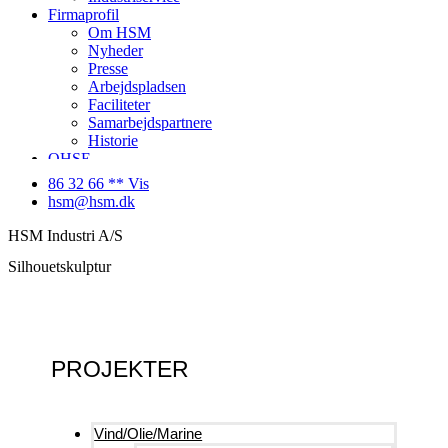
Firmaprofil
Om HSM
Nyheder
Presse
Arbejdspladsen
Faciliteter
Samarbejdspartnere
Historie
QHSE
Ledige stillinger
86 32 66 ** Vis
Kontakt
hsm@hsm.dk
HSM Industri A/S
Silhouetskulptur
PROJEKTER
Vind/Olie/Marine