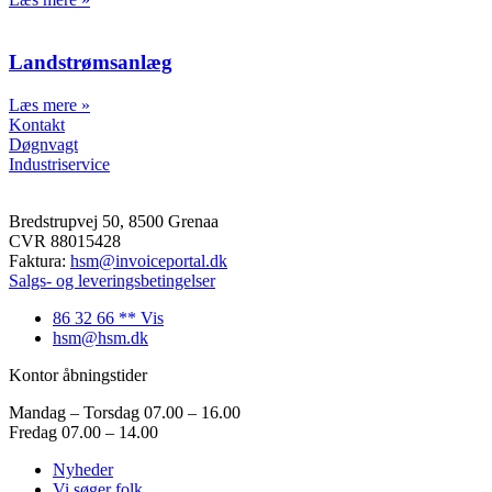
Landstrømsanlæg
Læs mere »
Kontakt
Døgnvagt
Industriservice
Bredstrupvej 50, 8500 Grenaa
CVR 88015428
Faktura:
hsm@invoiceportal.dk
Salgs- og leveringsbetingelser
86 32 66 ** Vis
hsm@hsm.dk
Kontor åbningstider
Mandag – Torsdag 07.00 – 16.00
Fredag 07.00 – 14.00
Nyheder
Vi søger folk