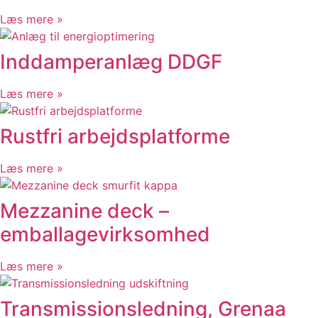
Nitrogenrør til brandslukningsanlæg
Læs mere »
Udvidelse af produktionslinje
Inddamperanlæg DDGF
Inddamperanlæg DDGF
Rustfri arbejdsplatforme
Mezzanine deck – emballagevirksomhed
Læs mere »
Transmissionsledning, Grenaa
Sammenlægning af produktionslinjer
Rustfri arbejdsplatforme
ATEX-arbejde i produktionsområde
Brandslukningsanlæg
Fluid bed anlæg
Læs mere »
Rustfri blendingtank til fiskefabrik
Fødesilo og neddelere
Mezzanine deck –
Fjernvarme Ramten By
emballagevirksomhed
Transmissionsledning Lubker-Ramten
Byggeri
Læs mere »
Bygge & Anlæg
Helikopterplatform Viborg
Balkonværn og værn ved lysninger
Transmissionsledning, Grenaa