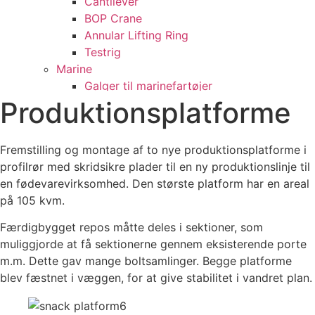
Cantilever
BOP Crane
Annular Lifting Ring
Testrig
Marine
Galger til marinefartøjer
Produktionsplatforme
Reparation af dokport
Vedligeholdelsesvogne
Skillevæg i lastrum, GRANE R
Fremstilling og montage af to nye produktionsplatforme i
Linevogne, Norge
profilrør med skridsikre plader til en ny produktionslinje til
Kabelinspektionsvogn
en fødevarevirksomhed. Den største platform har en areal
Sliske og A-rampe
på 105 kvm.
Agterport til færge
Brandslukningsanlæg
Færdigbygget repos måtte deles i sektioner, som
Multifunktionelt skibsfartøj
muliggjorde at få sektionerne gennem eksisterende porte
Uddybningsfartøj
m.m. Dette gav mange boltsamlinger. Begge platforme
Tension system til færge
blev fæstnet i væggen, for at give stabilitet i vandret plan.
Proces – Industri
Beholdere/Tanke/Vekslere