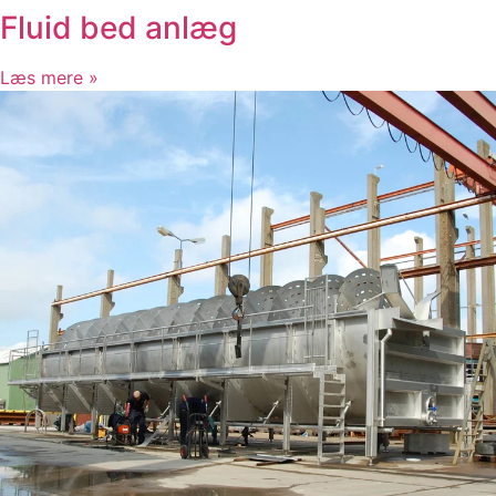
Cykeloverdækning
Fluid bed anlæg
Hellerup Station
Frederikshavn Trafikterminal
Læs mere »
Statens Serums Institut
Grenaa Station
Næstved Banegård
Cykelstativer
Hellerup Station
Favrholm Station
Hedehusene Station
Solbjerg Plads, København
Campus Karen Blixens Plads
Nørreport Station
Aarhusgadekvarteret
Byrum / Design
Landstrømsanlæg
Skøjtebane i forlystelsespark
Glasgang Operaparken København
Væksthus Operaparken København