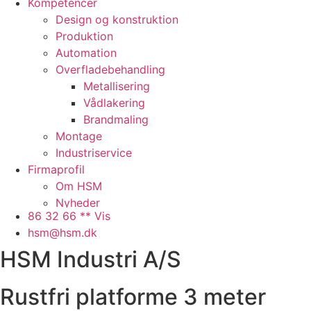
Kompetencer
Design og konstruktion
Produktion
Automation
Overfladebehandling
Metallisering
Vådlakering
Brandmaling
Montage
Industriservice
Firmaprofil
Om HSM
Nyheder
86 32 66 ** Vis
Presse
hsm@hsm.dk
Arbejdspladsen
HSM Industri A/S
Faciliteter
Samarbejdspartnere
Historie
Rustfri platforme 3 meter
QHSE