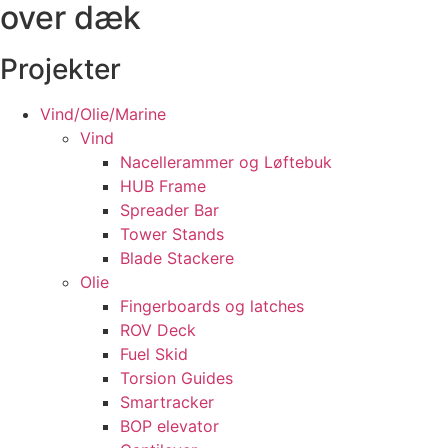
over dæk
Ledige stillinger
Kontakt
Projekter
Vind/Olie/Marine
Vind
Nacellerammer og Løftebuk
HUB Frame
Spreader Bar
Tower Stands
Blade Stackere
Olie
Fingerboards og latches
ROV Deck
Fuel Skid
Torsion Guides
Smartracker
BOP elevator