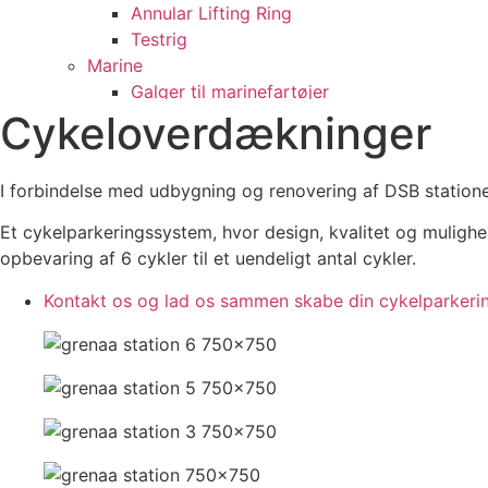
Annular Lifting Ring
Testrig
Marine
Galger til marinefartøjer
Cykeloverdækninger
Reparation af dokport
Vedligeholdelsesvogne
Skillevæg i lastrum, GRANE R
I forbindelse med udbygning og renovering af DSB statione
Linevogne, Norge
Kabelinspektionsvogn
Et cykelparkeringssystem, hvor design, kvalitet og mulighed 
Sliske og A-rampe
opbevaring af 6 cykler til et uendeligt antal cykler.
Agterport til færge
Kontakt os og lad os sammen skabe din cykelparkeri
Brandslukningsanlæg
Multifunktionelt skibsfartøj
Uddybningsfartøj
Tension system til færge
Proces – Industri
Beholdere/Tanke/Vekslere
DAKA fedttanke
Trustrup Lyngby Varmeværk