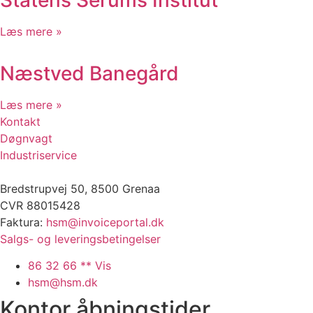
Inddamperanlæg DDGF
Rustfri arbejdsplatforme
Læs mere »
Mezzanine deck – emballagevirksomhed
Transmissionsledning, Grenaa
Næstved Banegård
Sammenlægning af produktionslinjer
ATEX-arbejde i produktionsområde
Brandslukningsanlæg
Læs mere »
Fluid bed anlæg
Kontakt
Rustfri blendingtank til fiskefabrik
Døgnvagt
Fødesilo og neddelere
Industriservice
Fjernvarme Ramten By
Transmissionsledning Lubker-Ramten
Bredstrupvej 50, 8500 Grenaa
Byggeri
CVR 88015428
Bygge & Anlæg
Faktura:
hsm@invoiceportal.dk
Helikopterplatform Viborg
Salgs- og leveringsbetingelser
Balkonværn og værn ved lysninger
86 32 66 ** Vis
Stormflodssikring
hsm@hsm.dk
Radartårn, Samsø
Kontor åbningstider
Helikopterplatform Region Nordjylland