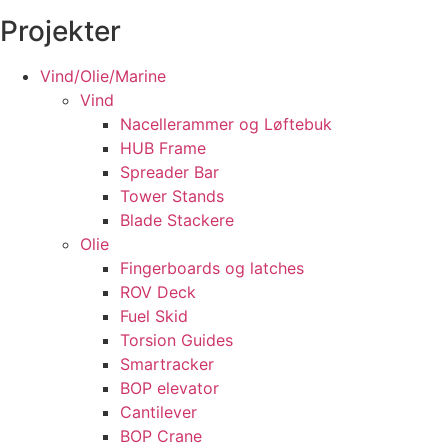
Ledige stillinger
Projekter
Kontakt
Vind/Olie/Marine
Vind
Nacellerammer og Løftebuk
HUB Frame
Spreader Bar
Tower Stands
Blade Stackere
Olie
Fingerboards og latches
ROV Deck
Fuel Skid
Torsion Guides
Smartracker
BOP elevator
Cantilever
BOP Crane