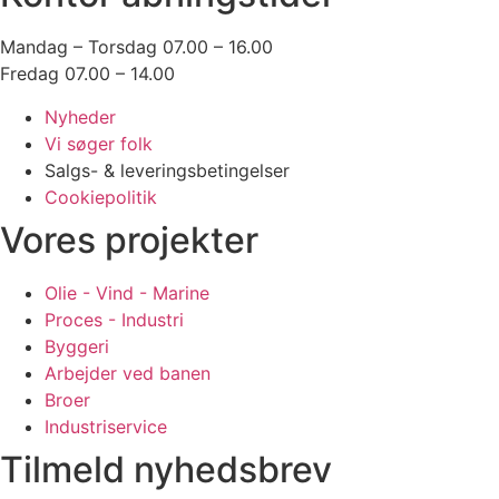
Portproduktion til vindindustrien
Pingvincenter Kattegatcentret
Mandag – Torsdag 07.00 – 16.00
Helikopterplatform Sydvestjysk Sygehus
Fredag 07.00 – 14.00
Overdækning af metrostationer, Frederiksb
Nyheder
Hallssti Aarhus
Vi søger folk
Ollerup Gymnastikhøjskole
Salgs- & leveringsbetingelser
Bygningsspær Østre Gasværk
Cookiepolitik
Helikopterplatform Skejby
Kalø Slotsruin, Djursland
Vores projekter
Storstrøms Fængsel
M/S Museet for Søfart, Helsingør
Olie - Vind - Marine
Kulturværftet Helsingør
Proces - Industri
Ny Ellebjerg Station
Byggeri
Københavns Hovedbanegård
Arbejder ved banen
Cykelparkering
Broer
Cykeloverdækning
Industriservice
Hellerup Station
Tilmeld nyhedsbrev
Frederikshavn Trafikterminal
Statens Serums Institut