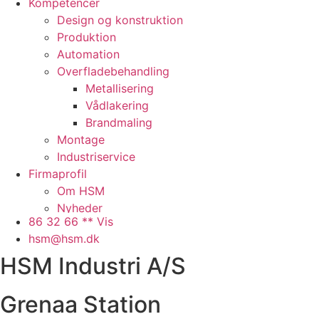
Kompetencer
Design og konstruktion
Produktion
Automation
Overfladebehandling
Metallisering
Vådlakering
Brandmaling
Montage
Industriservice
Firmaprofil
Om HSM
Nyheder
86 32 66 ** Vis
Presse
hsm@hsm.dk
Arbejdspladsen
HSM Industri A/S
Faciliteter
Samarbejdspartnere
Historie
Grenaa Station
QHSE