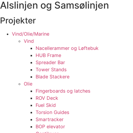
Alslinjen og Samsølinjen
Ledige stillinger
Kontakt
Projekter
Vind/Olie/Marine
Vind
Nacellerammer og Løftebuk
HUB Frame
Spreader Bar
Tower Stands
Blade Stackere
Olie
Fingerboards og latches
ROV Deck
Fuel Skid
Torsion Guides
Smartracker
BOP elevator