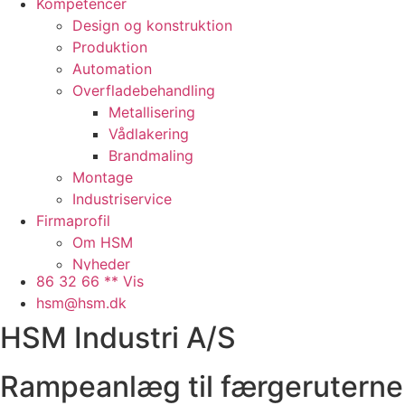
Kompetencer
Design og konstruktion
Produktion
Automation
Overfladebehandling
Metallisering
Vådlakering
Brandmaling
Montage
Industriservice
Firmaprofil
Om HSM
Nyheder
86 32 66 ** Vis
Presse
hsm@hsm.dk
Arbejdspladsen
HSM Industri A/S
Faciliteter
Samarbejdspartnere
Historie
Rampeanlæg til færgeruterne
QHSE