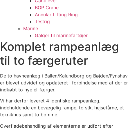
Cantilever
BOP Crane
Annular Lifting Ring
Testrig
Marine
Galger til marinefartøjer
Komplet rampeanlæg
Reparation af dokport
Vedligeholdelsesvogne
til to færgeruter
Skillevæg i lastrum, GRANE R
Linevogne, Norge
Kabelinspektionsvogn
De to havneanlæg i Ballen/Kalundborg og Bøjden/Fynshav
Sliske og A-rampe
er blevet udvidet og opdateret i forbindelse med at der er
Agterport til færge
indkøbt to nye el-færger.
Brandslukningsanlæg
Multifunktionelt skibsfartøj
Vi har derfor leveret 4 identiske rampeanlæg,
Uddybningsfartøj
indeholdende en bevægelig rampe, to stk. hejsetårne, et
Tension system til færge
teknikhus samt to bomme.
Proces – Industri
Overfladebehandling af elementerne er udført efter
Beholdere/Tanke/Vekslere