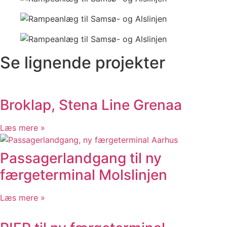
Nitrogenrør til brandslukningsanlæg
Udvidelse af produktionslinje
Inddamperanlæg DDGF
Rustfri arbejdsplatforme
Se lignende projekter
Mezzanine deck – emballagevirksomhed
Transmissionsledning, Grenaa
Sammenlægning af produktionslinjer
ATEX-arbejde i produktionsområde
Broklap, Stena Line Grenaa
Brandslukningsanlæg
Fluid bed anlæg
Læs mere »
Rustfri blendingtank til fiskefabrik
Fødesilo og neddelere
Passagerlandgang til ny
Fjernvarme Ramten By
Transmissionsledning Lubker-Ramten
færgeterminal Molslinjen
Byggeri
Bygge & Anlæg
Læs mere »
Helikopterplatform Viborg
Balkonværn og værn ved lysninger