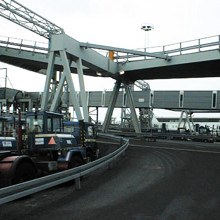
Prinsens Bro
Stibro, Risskov
Limfjordsbroen
Stibro, Køge
Østerport Station
Kanalbroerne, København
Stibro Roskildevej
Stibro, Sorø
Glumsø og Lundby Stationer
Ny Ellebjerg Station
Broservice
Vedligeholdelsesvogne
Kabelinspektionsvogn, Vejdirektoratet
Udmattelsesrevner, Den Nye Lillebæltsbro
Vejbanerenovering, Den Gamle
Lillebæltsbro
Chr. X Bro, Sønderborg
Industriservice