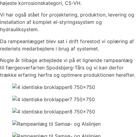
højeste korrosionskategori, C5-VH.
DAKA fedttanke
Trustrup Lyngby Varmeværk
Vi har også stået for projektering, produktion, levering og
Propan gastank
installation af komplet el-styringssystem og
Landgangsanlæg
hydrauliksystem.
Fire identiske broklapper
Broklap, Stena Line Grenaa
Da rampeanlægget blev sat i drift forestod vi oplæring af
Passagerlandgang til ny færgeterminal
rederiets medarbejdere i brug af systemet.
Molslinjen
Nogle år tilbage arbejdede vi på et lignende rampeanlæg
PIER til ny færgeterminal Molslinjen
til færgeoverfarten Spodsbjerg-Tårs og vi kan derfor
Check-in, gl Aarhus Færgehavn
trække erfaring herfra og optimere produktionen herefter.
Varelandgang+kølerum, Gedser Havn
Passagerlandgang, Stena Line Grenaa
Øvre klap til bilrampe, Odden Færgehavn
Nødleje, Odden Færgehavn
Bilrampe, Molslinjen
Operapavillonen, København
Passagerlandgang, Kalundborg
Passagerlandgang, Rødby
Industritekniske anlæg