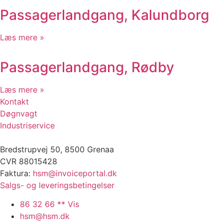
Industrikunder 24-7
Passagerlandgang, Kalundborg
Læs mere »
Passagerlandgang, Rødby
Læs mere »
Kontakt
Døgnvagt
Industriservice
Bredstrupvej 50, 8500 Grenaa
CVR 88015428
Faktura:
hsm@invoiceportal.dk
Salgs- og leveringsbetingelser
86 32 66 ** Vis
hsm@hsm.dk