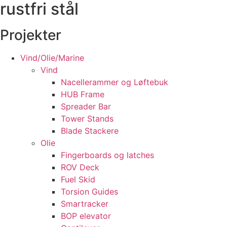
rustfri stål
Ledige stillinger
Kontakt
Projekter
Vind/Olie/Marine
Vind
Nacellerammer og Løftebuk
HUB Frame
Spreader Bar
Tower Stands
Blade Stackere
Olie
Fingerboards og latches
ROV Deck
Fuel Skid
Torsion Guides
Smartracker
BOP elevator