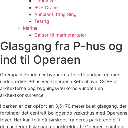
Cantilever
BOP Crane
Annular Lifting Ring
Testrig
Marine
Galger til marinefartøjer
Glasgang fra P-hus og
Reparation af dokport
Vedligeholdelsesvogne
ind til Operaen
Skillevæg i lastrum, GRANE R
Linevogne, Norge
Kabelinspektionsvogn
Operapark Fonden er bygherre af dette parkanlæg med
Sliske og A-rampe
underjordisk P-hus ved Operaen i København. COBE er
Agterport til færge
arkitekterne bag bygningsværkerne vundet i en
Brandslukningsanlæg
arkitektkonkurrence
Multifunktionelt skibsfartøj
Uddybningsfartøj
I parken er der opført en 3,5×70 meter buet glasgang, der
Tension system til færge
forbinder det centralt beliggende væksthus med Operaens
Proces – Industri
foyer. Her kan folk gå tørskoet fra deres parkerede bil i
Beholdere/Tanke/Vekslere
den underjordiske parkeringskælder til Operaen, samtidig