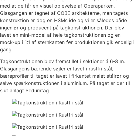
DAKA fedttanke
med at de får en visuel oplevelse af Operaparken.
Trustrup Lyngby Varmeværk
Glasgangen er tegnet af COBE arkitekterne, men
tagets
Propan gastank
konstruktion er dog en HSMs idé og vi er således både
Landgangsanlæg
ingeniør og producent på tagkonstruktionen. Der blev
Fire identiske broklapper
lavet en mini-model af hele tagkonstruktionen og en
Broklap, Stena Line Grenaa
mock-up i 1:1 af sternkanten før produktionen gik endelig i
Passagerlandgang til ny færgeterminal
gang.
Molslinjen
Tagkonstruktionen blev fremstillet i sektioner á 6-8 m.
PIER til ny færgeterminal Molslinjen
Glasgangens bærende søjler er lavet i rustfri stål,
Check-in, gl Aarhus Færgehavn
bæreprofiler til taget er lavet i firkantet malet stålrør og
Varelandgang+kølerum, Gedser Havn
selve spærkonstruktionen i aluminium. På taget er der til
Passagerlandgang, Stena Line Grenaa
slut anlagt Sedumtag.
Øvre klap til bilrampe, Odden Færgehavn
Nødleje, Odden Færgehavn
Bilrampe, Molslinjen
Operapavillonen, København
Passagerlandgang, Kalundborg
Passagerlandgang, Rødby
Industritekniske anlæg