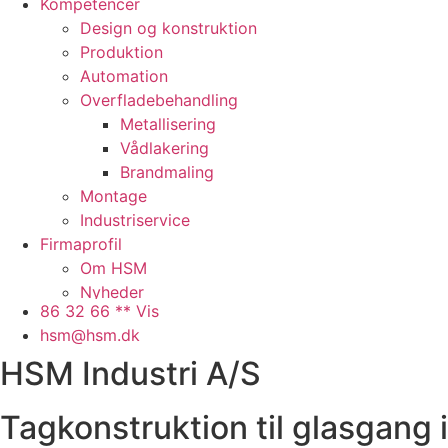
Kompetencer
Design og konstruktion
Produktion
Automation
Overfladebehandling
Metallisering
Vådlakering
Brandmaling
Montage
Industriservice
Firmaprofil
Om HSM
Nyheder
86 32 66 ** Vis
Presse
hsm@hsm.dk
Arbejdspladsen
HSM Industri A/S
Faciliteter
Samarbejdspartnere
Historie
Tagkonstruktion til glasgang i
QHSE