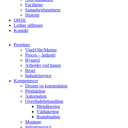
Faciliteter
Samarbejdspartnere
Historie
QHSE
Ledige stillinger
Kontakt
Projekter
Vind/Olie/Marine
Proces – Industri
Byggeri
Arbejder ved banen
Broer
Industriservice
Kompetencer
Design og konstruktion
Produktion
Automation
Overfladebehandling
Metallisering
Vådlakering
Brandmaling
Montage
Industriservice