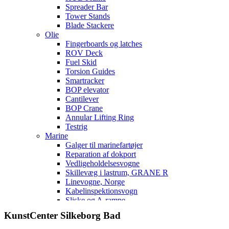
Spreader Bar
Tower Stands
Blade Stackere
Olie
Fingerboards og latches
ROV Deck
Fuel Skid
Torsion Guides
Smartracker
BOP elevator
Cantilever
BOP Crane
Annular Lifting Ring
Testrig
Marine
Galger til marinefartøjer
Reparation af dokport
Vedligeholdelsesvogne
Skillevæg i lastrum, GRANE R
Linevogne, Norge
Kabelinspektionsvogn
Sliske og A-rampe
Agterport til færge
KunstCenter Silkeborg Bad
Brandslukningsanlæg
Multifunktionelt skibsfartøj