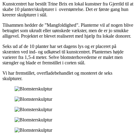
Kunstcentret har bestilt Trine Brix en lokal kunstner fra Gjerrild til at
Uddybningsfartøj
skabe 10 planter/skulpturer i overstørrelse. Det er første gang hun
Tension system til færge
kreerer skulpturer i stål.
Proces – Industri
Beholdere/Tanke/Vekslere
Tilsammen hedder de ”Mangfoldighed”. Planterne vil af nogen blive
DAKA fedttanke
betragtet som ukrudt eller uønskede vækster, men de er jo smukke
Trustrup Lyngby Varmeværk
alligevel. Projektet er blevet realiseret med hjælp fra lokale donorer.
Propan gastank
Landgangsanlæg
Seks ud af de 10 planter har set dagens lys og er placeret på
Fire identiske broklapper
skrænten ved ind- og udkørsel til kunstcentret. Planternes højde
Broklap, Stena Line Grenaa
varierer fra 1,5-4 meter. Selve blomsterhovederne er malet men
Passagerlandgang til ny færgeterminal Molslinjen
stængler og blade er fremstillet i corten stål.
PIER til ny færgeterminal Molslinjen
Check-in, gl Aarhus Færgehavn
Vi har fremstillet, overfladebehandlet og monteret de seks
Varelandgang+kølerum, Gedser Havn
skulpturer.
Passagerlandgang, Stena Line Grenaa
Øvre klap til bilrampe, Odden Færgehavn
Nødleje, Odden Færgehavn
Bilrampe, Molslinjen
Operapavillonen, København
Passagerlandgang, Kalundborg
Passagerlandgang, Rødby
Industritekniske anlæg
Nitrogenrør til brandslukningsanlæg
Udvidelse af produktionslinje
Inddamperanlæg DDGF