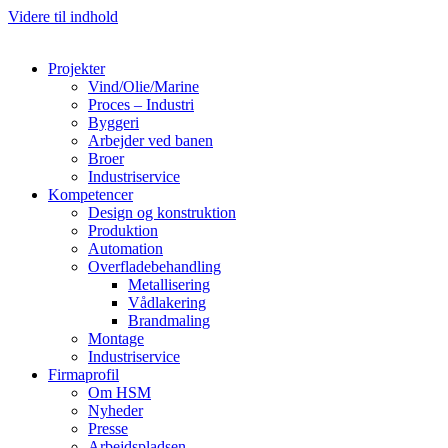
Videre til indhold
Projekter
Vind/Olie/Marine
Proces – Industri
Byggeri
Arbejder ved banen
Broer
Industriservice
Kompetencer
Design og konstruktion
Produktion
Automation
Overfladebehandling
Metallisering
Vådlakering
Brandmaling
Montage
Industriservice
Firmaprofil
Om HSM
Nyheder
Presse
Arbejdspladsen