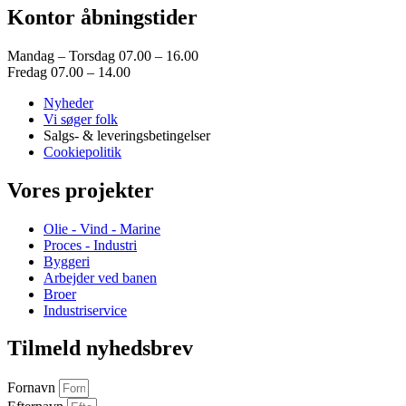
Skøjtebane i forlystelsespark
Kontor åbningstider
Glasgang Operaparken København
Væksthus Operaparken København
Søjler, værn og bedkanter i forlystelsespark
Mandag – Torsdag 07.00 – 16.00
Massiv træbænk, Aarhus Ø
Fredag 07.00 – 14.00
Figurskårne skulpturer, Odinskolen
Kunst Værebro Park, Gladsaxe
Nyheder
Kunstværk, Grenaa By
Vi søger folk
De 5 planeter, Haarhs Skoles sportshal
Salgs- & leveringsbetingelser
Facadeinventar detailhandel
Cookiepolitik
Kunstskulptur til Paris
Skulpturer børnenes hovedstad i Billund
Vores projekter
Holmens Kirke, København
Himmelhaven, Ordrupgaard
Olie - Vind - Marine
Kunstcenter Silkeborg Bad
Proces - Industri
Byrumsinventar, Navitas Aarhus
Byggeri
Lysskulptur til forlystelsespark
Arbejder ved banen
Mobilt opholdsrum, Aarhus Kommune
Broer
Rygezoner, København Universitet
Industriservice
Salling Tårnet
Kalø Slotsruin, Djursland
Tilmeld nyhedsbrev
Hammelev Torv, Djursland
Cortenstål
Byrumsinventar, Navitas Aarhus
Fornavn
Skulpturer, Kunstcenter Silkeborg Bad