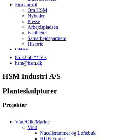
Firmaprofil
Om HSM
Nyheder
Presse
Arbejdspladsen
Faciliteter
Samarbejdspartnere
Historie
QHSE
Ledige stillinger
86 32 66 ** Vis
Kontakt
hsm@hsm.dk
HSM Industri A/S
Planteskulpturer
Projekter
Vind/Olie/Marine
Vind
Nacellerammer og Løftebuk
HUB Frame