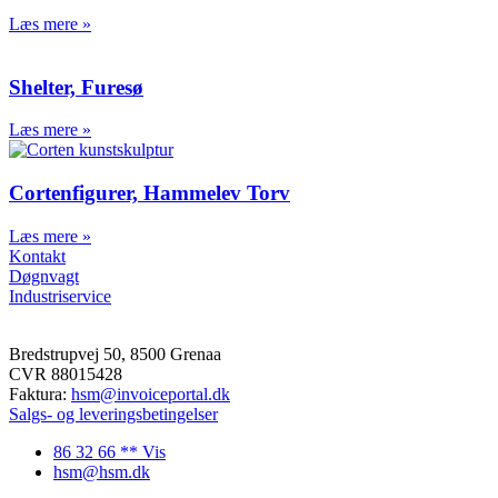
Bygningsspær Østre Gasværk
Helikopterplatform Skejby
Læs mere »
Kalø Slotsruin, Djursland
Storstrøms Fængsel
M/S Museet for Søfart, Helsingør
Shelter, Furesø
Kulturværftet Helsingør
Ny Ellebjerg Station
Læs mere »
Københavns Hovedbanegård
Cykelparkering
Cykeloverdækning
Cortenfigurer, Hammelev Torv
Hellerup Station
Frederikshavn Trafikterminal
Læs mere »
Statens Serums Institut
Kontakt
Grenaa Station
Døgnvagt
Næstved Banegård
Industriservice
Cykelstativer
Hellerup Station
Favrholm Station
Bredstrupvej 50, 8500 Grenaa
Hedehusene Station
CVR 88015428
Solbjerg Plads, København
Faktura:
hsm@invoiceportal.dk
Campus Karen Blixens Plads
Salgs- og leveringsbetingelser
Nørreport Station
Aarhusgadekvarteret
86 32 66 ** Vis
Byrum / Design
hsm@hsm.dk
Landstrømsanlæg