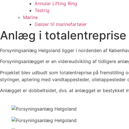
Annular Lifting Ring
Testrig
Marine
Galger til marinefartøjer
Anlæg i totalentreprise
Reparation af dokport
Vedligeholdelsesvogne
Skillevæg i lastrum, GRANE R
Forsyningsanlæg Helgoland ligger i nordenden af Københa
Linevogne, Norge
Kabelinspektionsvogn
Forsyningsanlægget er en videreudvikling af tidligere anlæg
Sliske og A-rampe
Projektet blev udbudt som totalentreprise på fremstillin
Agterport til færge
styringer, aptering med vandtappesteder, olietappesteder
Brandslukningsanlæg
Multifunktionelt skibsfartøj
Anlægget er dobbeltsidet, dvs. at anlægget er bestykket me
Uddybningsfartøj
Tension system til færge
Proces – Industri
Beholdere/Tanke/Vekslere
DAKA fedttanke
Trustrup Lyngby Varmeværk