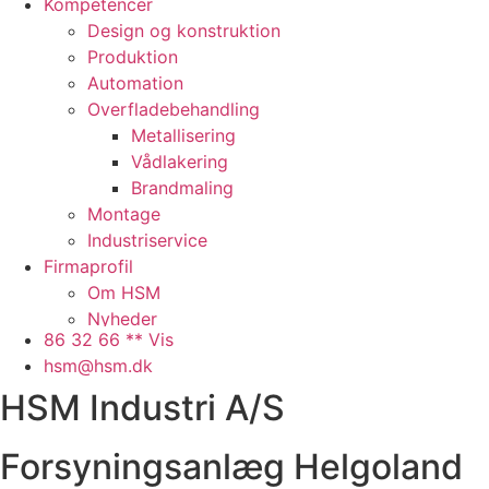
Kompetencer
Design og konstruktion
Produktion
Automation
Overfladebehandling
Metallisering
Vådlakering
Brandmaling
Montage
Industriservice
Firmaprofil
Om HSM
Nyheder
86 32 66 ** Vis
Presse
hsm@hsm.dk
Arbejdspladsen
HSM Industri A/S
Faciliteter
Samarbejdspartnere
Historie
Forsyningsanlæg Helgoland
QHSE