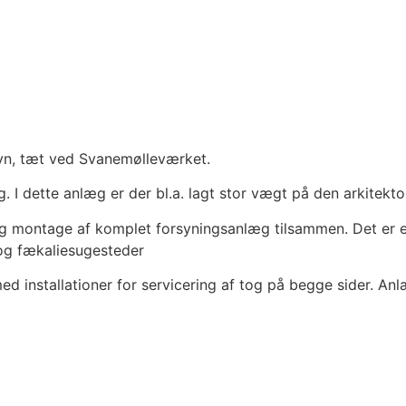
vn, tæt ved Svanemølleværket.
. I dette anlæg er der bl.a. lagt stor vægt på den arkitekt
g og montage af komplet forsyningsanlæg tilsammen. Det er
 og fækaliesugesteder
d installationer for servicering af tog på begge sider. Anl