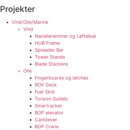
Ledige stillinger
Projekter
Kontakt
Vind/Olie/Marine
Vind
Nacellerammer og Løftebuk
HUB Frame
Spreader Bar
Tower Stands
Blade Stackere
Olie
Fingerboards og latches
ROV Deck
Fuel Skid
Torsion Guides
Smartracker
BOP elevator
Cantilever
BOP Crane