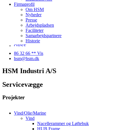
Firmaprofil
Om HSM
Nyheder
Presse
Arbejdspladsen
Faciliteter
Samarbejdspartnere
Historie
QHSE
Ledige stillinger
86 32 66 ** Vis
Kontakt
hsm@hsm.dk
HSM Industri A/S
Servicevægge
Projekter
Vind/Olie/Marine
Vind
Nacellerammer og Løftebuk
HUB Frame