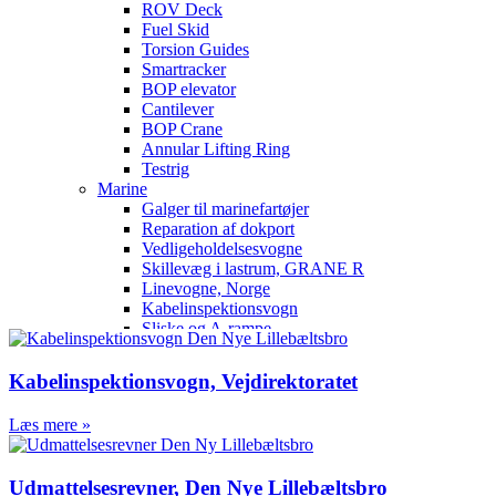
ROV Deck
Fuel Skid
Torsion Guides
Smartracker
BOP elevator
Cantilever
BOP Crane
Annular Lifting Ring
Testrig
Marine
Galger til marinefartøjer
Reparation af dokport
Vedligeholdelsesvogne
Skillevæg i lastrum, GRANE R
Linevogne, Norge
Kabelinspektionsvogn
Sliske og A-rampe
Agterport til færge
Brandslukningsanlæg
Kabelinspektionsvogn, Vejdirektoratet
Multifunktionelt skibsfartøj
Uddybningsfartøj
Læs mere »
Tension system til færge
Proces – Industri
Beholdere/Tanke/Vekslere
Udmattelsesrevner, Den Nye Lillebæltsbro
DAKA fedttanke