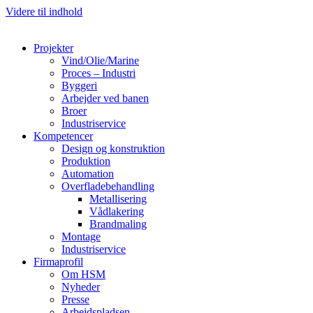
Videre til indhold
Projekter
Vind/Olie/Marine
Proces – Industri
Byggeri
Arbejder ved banen
Broer
Industriservice
Kompetencer
Design og konstruktion
Produktion
Automation
Overfladebehandling
Metallisering
Vådlakering
Brandmaling
Montage
Industriservice
Firmaprofil
Om HSM
Nyheder
Presse
Arbejdspladsen