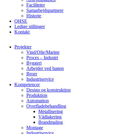
Faciliteter
Samarbejdspartnere
Historie
QHSE
Ledige stillinger
Kontakt
Projekter
Vind/Olie/Marine
Proces – Industri
Byggeri
Arbejder ved banen
Broer
Industriservice
Kompetencer
Design og konstruktion
Produktion
Automation
Overfladebehandling
Metallisering
Vådlakering
Brandmaling
Montage
Industriservice