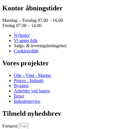
Brandslukningsanlæg
Kontor åbningstider
Fluid bed anlæg
Rustfri blendingtank til fiskefabrik
Fødesilo og neddelere
Mandag – Torsdag 07.00 – 16.00
Fjernvarme Ramten By
Fredag 07.00 – 14.00
Transmissionsledning Lubker-Ramten
Byggeri
Nyheder
Bygge & Anlæg
Vi søger folk
Helikopterplatform Viborg
Salgs- & leveringsbetingelser
Balkonværn og værn ved lysninger
Cookiepolitik
Stormflodssikring
Radartårn, Samsø
Vores projekter
Helikopterplatform Region Nordjylland
Portproduktion til vindindustrien
Olie - Vind - Marine
Pingvincenter Kattegatcentret
Proces - Industri
Helikopterplatform Sydvestjysk Sygehus
Byggeri
Overdækning af metrostationer, Frederiksberg
Arbejder ved banen
Hallssti Aarhus
Broer
Ollerup Gymnastikhøjskole
Industriservice
Bygningsspær Østre Gasværk
Helikopterplatform Skejby
Tilmeld nyhedsbrev
Kalø Slotsruin, Djursland
Storstrøms Fængsel
M/S Museet for Søfart, Helsingør
Fornavn
Kulturværftet Helsingør