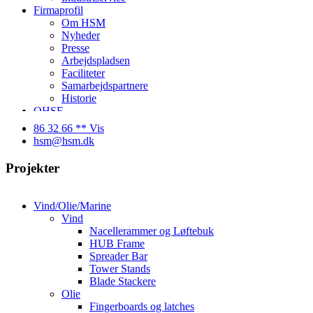
Firmaprofil
Om HSM
Nyheder
Presse
Arbejdspladsen
Faciliteter
Samarbejdspartnere
Historie
QHSE
Ledige stillinger
86 32 66 ** Vis
Kontakt
hsm@hsm.dk
Projekter
Vind/Olie/Marine
Vind
Nacellerammer og Løftebuk
HUB Frame
Spreader Bar
Tower Stands
Blade Stackere
Olie
Fingerboards og latches