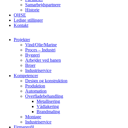
Samarbejdspartnere
Historie
QHSE
Ledige stillinger
Kontakt
Projekter
Vind/Olie/Marine
Proces – Industri
Byggeri
Arbejder ved banen
Broer
Industriservice
Kompetencer
Design og konstruktion
Produktion
Automation
Overfladebehandling
Metallisering
Vådlakering
Brandmaling
Montage
Industriservice
Firmaprofil