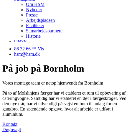
Om HSM
Nyheder
Presse
Arbejdspladsen
Faciliteter
Samarbejdspartnere
Historie
QHSE
Ledige stillinger
86 32 66 ** Vis
Kontakt
hsm@hsm.dk
På job på Bornholm
Vores montage team er netop hjemvendt fra Bornholm
På to af Molslinjens færger har vi etableret et rum til opbevaring af
cateringvogne. Samtidig har vi etableret en dør i færgeskroget. Ved
den nye dør, har vi udvendigt påsvejst en bom til anlæg for en
gangbro. En spændende opgave, hvor alt arbejde er udført i
aluminium.
Kontakt
Døgnvagt