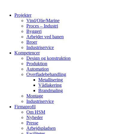
Videre
til
Projekter
indhold
Vind/Olie/Marine
Proces – Industri
Byggeri
Arbejder ved banen
Broer
Industriservice
Kompetencer
Design og konstruktion
Produktion
Automation
Overfladebehandling
Metallisering
Vådlakering
Brandmaling
Montage
Industriservice
Firmaprofil
Om HSM
Nyheder
Presse
Arbejdspladsen
Faciliteter