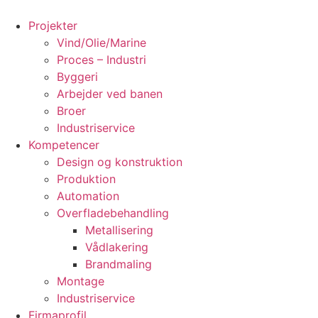
Videre
til
Projekter
indhold
Vind/Olie/Marine
Proces – Industri
Byggeri
Arbejder ved banen
Broer
Industriservice
Kompetencer
Design og konstruktion
Produktion
Automation
Overfladebehandling
Metallisering
Vådlakering
Brandmaling
Montage
Industriservice
Firmaprofil