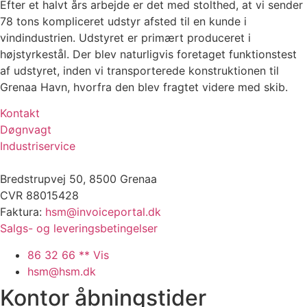
Efter et halvt års arbejde er det med stolthed, at vi sender
Kontakt
78 tons kompliceret udstyr afsted til en kunde i
vindindustrien. Udstyret er primært produceret i
højstyrkestål. Der blev naturligvis foretaget funktionstest
af udstyret, inden vi transporterede konstruktionen til
Grenaa Havn, hvorfra den blev fragtet videre med skib.
Kontakt
Døgnvagt
Industriservice
Bredstrupvej 50, 8500 Grenaa
CVR 88015428
Faktura:
hsm@invoiceportal.dk
Salgs- og leveringsbetingelser
86 32 66 ** Vis
hsm@hsm.dk
Kontor åbningstider