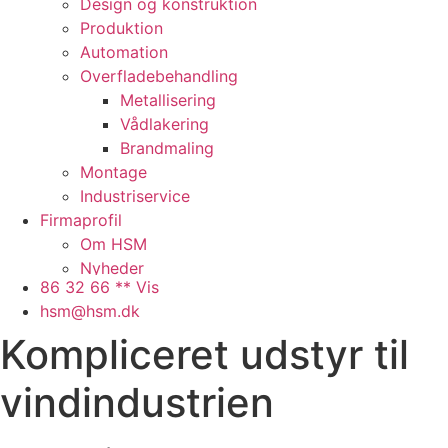
Design og konstruktion
Produktion
Automation
Overfladebehandling
Metallisering
Vådlakering
Brandmaling
Montage
Industriservice
Firmaprofil
Om HSM
Nyheder
86 32 66 ** Vis
Presse
hsm@hsm.dk
Arbejdspladsen
Kompliceret udstyr til
Faciliteter
Samarbejdspartnere
vindindustrien
Historie
QHSE
Ledige stillinger