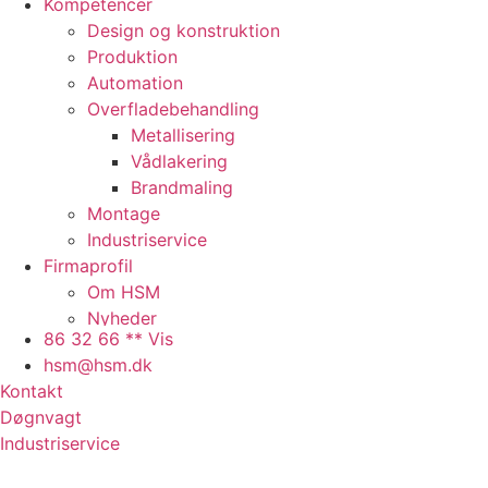
Kompetencer
Design og konstruktion
Produktion
Automation
Overfladebehandling
Metallisering
Vådlakering
Brandmaling
Montage
Industriservice
Firmaprofil
Om HSM
Nyheder
86 32 66 ** Vis
Presse
hsm@hsm.dk
Arbejdspladsen
Kontakt
Faciliteter
Døgnvagt
Samarbejdspartnere
Industriservice
Historie
QHSE