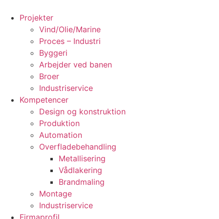
Videre
til
Projekter
indhold
Vind/Olie/Marine
Proces – Industri
Byggeri
Arbejder ved banen
Broer
Industriservice
Kompetencer
Design og konstruktion
Produktion
Automation
Overfladebehandling
Metallisering
Vådlakering
Brandmaling
Montage
Industriservice
Firmaprofil