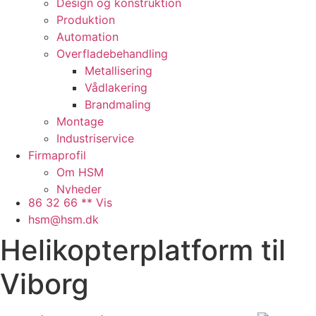
Design og konstruktion
Produktion
Automation
Overfladebehandling
Metallisering
Vådlakering
Brandmaling
Montage
Industriservice
Firmaprofil
Om HSM
Nyheder
86 32 66 ** Vis
Presse
hsm@hsm.dk
Arbejdspladsen
Helikopterplatform til
Faciliteter
Samarbejdspartnere
Viborg
Historie
QHSE
Ledige stillinger