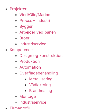
Videre
til
Projekter
indhold
Vind/Olie/Marine
Proces – Industri
Byggeri
Arbejder ved banen
Broer
Industriservice
Kompetencer
Design og konstruktion
Produktion
Automation
Overfladebehandling
Metallisering
Vådlakering
Brandmaling
Montage
Industriservice
Firmaprofil