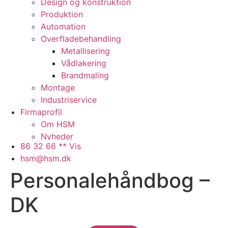
Design og konstruktion
Produktion
Automation
Overfladebehandling
Metallisering
Vådlakering
Brandmaling
Montage
Industriservice
Firmaprofil
Om HSM
Nyheder
86 32 66 ** Vis
Presse
hsm@hsm.dk
Arbejdspladsen
Personalehåndbog –
Faciliteter
Samarbejdspartnere
DK
Historie
QHSE
Ledige stillinger