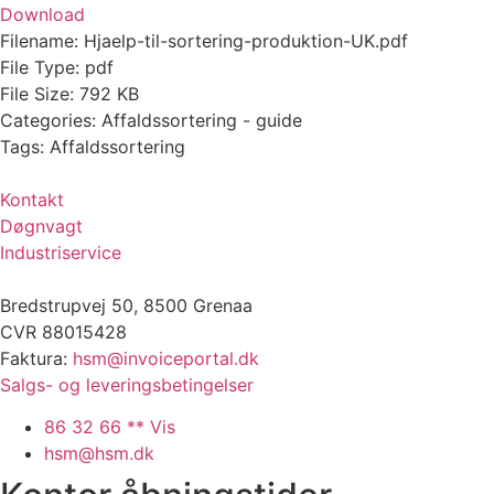
Download
Filename:
Hjaelp-til-sortering-produktion-UK.pdf
File Type:
pdf
File Size:
792 KB
Categories:
Affaldssortering - guide
Tags:
Affaldssortering
Kontakt
Døgnvagt
Industriservice
Bredstrupvej 50, 8500 Grenaa
CVR 88015428
Faktura:
hsm@invoiceportal.dk
Salgs- og leveringsbetingelser
86 32 66 ** Vis
hsm@hsm.dk