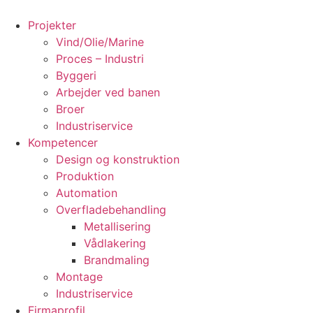
Videre
til
Projekter
indhold
Vind/Olie/Marine
Proces – Industri
Byggeri
Arbejder ved banen
Broer
Industriservice
Kompetencer
Design og konstruktion
Produktion
Automation
Overfladebehandling
Metallisering
Vådlakering
Brandmaling
Montage
Industriservice
Firmaprofil