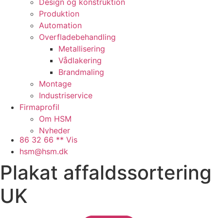
Design og konstruktion
Produktion
Automation
Overfladebehandling
Metallisering
Vådlakering
Brandmaling
Montage
Industriservice
Firmaprofil
Om HSM
Nyheder
86 32 66 ** Vis
Presse
hsm@hsm.dk
Arbejdspladsen
Plakat affaldssortering
Faciliteter
Samarbejdspartnere
UK
Historie
QHSE
Ledige stillinger